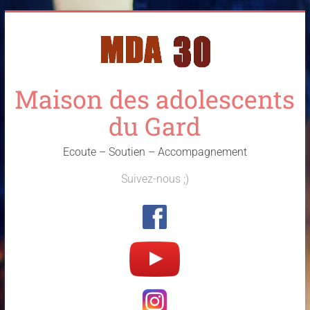
Skip
to
content
Maison des adolescents
du Gard
Ecoute – Soutien – Accompagnement
Suivez-nous ;)