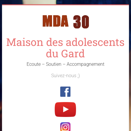
Skip
to
content
Maison des adolescents
du Gard
Ecoute – Soutien – Accompagnement
Suivez-nous ;)