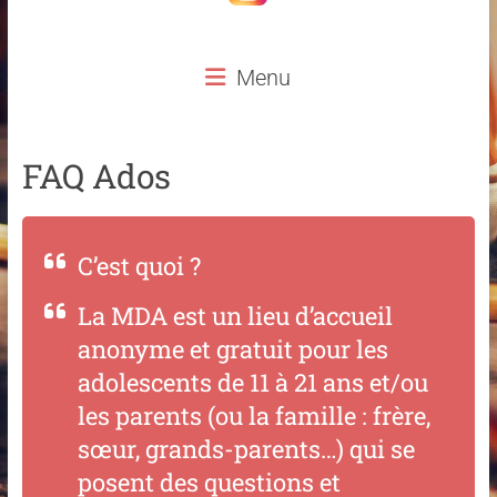
Menu
FAQ Ados
C’est quoi ?
La MDA est un lieu d’accueil
anonyme et gratuit pour les
adolescents de 11 à 21 ans et/ou
les parents (ou la famille : frère,
sœur, grands-parents…) qui se
posent des questions et