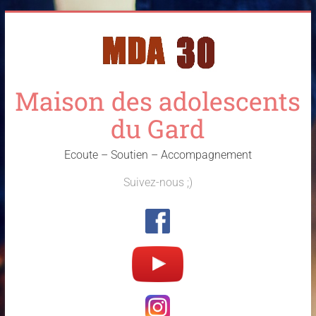
Skip
to
content
Maison des adolescents
du Gard
Ecoute – Soutien – Accompagnement
Suivez-nous ;)