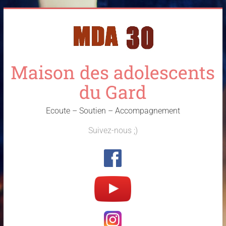
Skip
to
content
Maison des adolescents
du Gard
Ecoute – Soutien – Accompagnement
Suivez-nous ;)