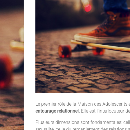
Le premier rôle de la Maison des Adolescents 
entourage relationnel.
Elle est l’interlocuteur 
Plusieurs dimensions sont fondamentales: celle
sexualité, celle du remaniement des relations s