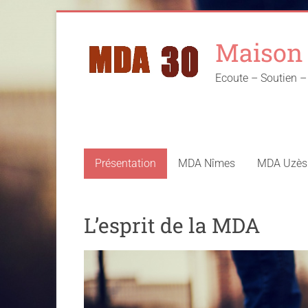
Skip
to
Maison 
content
Ecoute – Soutien
Présentation
MDA Nîmes
MDA Uzès
L’esprit de la MDA