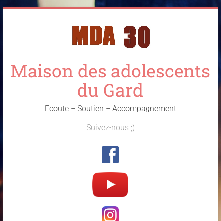
Skip
to
content
Maison des adolescents
du Gard
Ecoute – Soutien – Accompagnement
Suivez-nous ;)