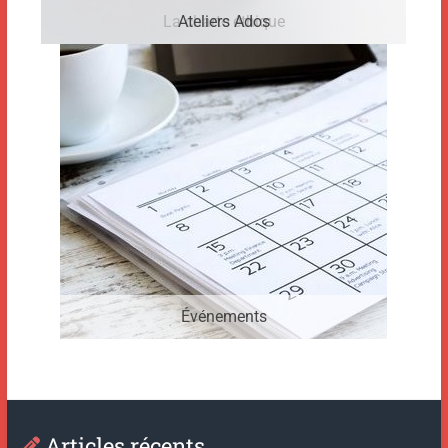
La charte éthique
Ateliers Ados
Événements
Articles récents