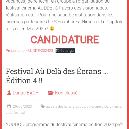
vacances) de réfléchir en groupe à l’organisation du
festival cinéma AUDDE , à travers des visionnages,
réalisation etc… Pour une superbe restitution dans les
cinémas partenaires Le Sémaphore à Nîmes et Le Capitole
à Uzès en Mai 2025 !
CANDIDATURE
Presentation-AUDDE-202425
Télécharger
Festival Aù Delà des Écrans …
Édition 4 !!
Danaë BACH
Non classé
29/09/2023
au dela des écrans
,
audde
,
ciné
,
ciné-club
,
cinéma
,
club
,
festival
YOUHOU programme du festival cinéma édition 2024 prêt