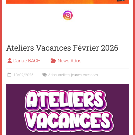
Ateliers Vacances Février 2026
Danaë BACH
News Ados
18/02/2026
Ados
,
ateliers
,
jeunes
,
vacances