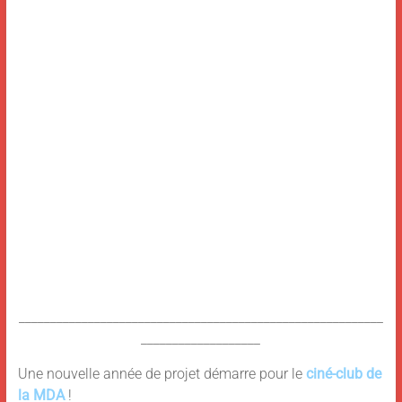
__________________________________________________________
___________________
Une nouvelle année de projet démarre pour le
ciné-club de
la MDA
!