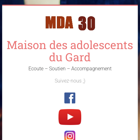
Skip
to
content
Maison des adolescents
du Gard
Ecoute – Soutien – Accompagnement
Suivez-nous ;)