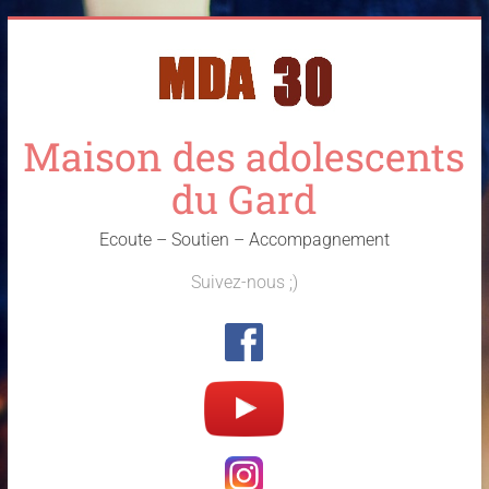
Skip
to
content
Maison des adolescents
du Gard
Ecoute – Soutien – Accompagnement
Suivez-nous ;)