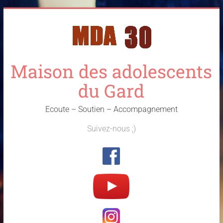
Skip
to
content
Maison des adolescents
du Gard
Ecoute – Soutien – Accompagnement
Suivez-nous ;)