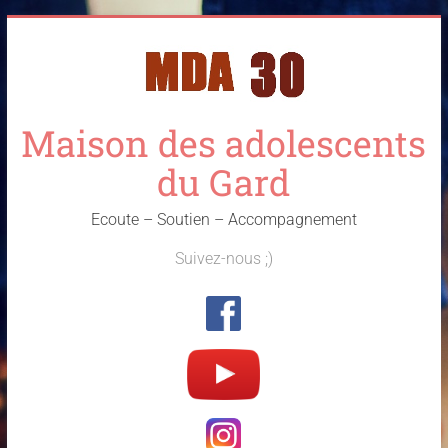
Skip
to
content
Maison des adolescents
du Gard
Ecoute – Soutien – Accompagnement
Suivez-nous ;)