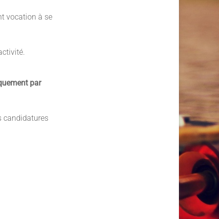
t vocation à se
ctivité.
quement par
es candidatures