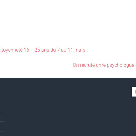
toyenneté 16 – 25 ans du 7 au 11 mars !
On recrute un/e psychologue 