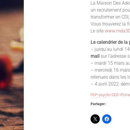
La Maison Des Adol
un recrutement pou
transformer en CDI
Vous trouverez la f
Le site
www.mda30
Le calendrier de la 
– jusqu’au lundi 14
mail
sur l’adresse 
– mardi 15 mars au
– mercredi 16 mars 
retenues dans les l
– 4 avril 2022: dém
FDP-psycho-CDD-Floria
Partager :