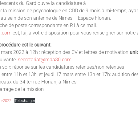
escents du Gard ouvre la candidature à
r la mission de psychologue en CDD de 9 mois à mi-temps, ayan
, au sein de son antenne de Nîmes – Espace Florian.
iche de poste correspondante en PJ à ce mail.
.com
est, lui, à votre disposition pour vous renseigner sur notre a
procédure est le suivant:
 mars 2022 à 12h : réception des CV et lettres de motivation
uni
suivante:
secretariat@mda30.com
 soir: réponse sur les candidatures retenues/non retenues
entre 11h et 13h, et jeudi 17 mars entre 13h et 17h: audition d
ocaux du 34 ter rue Florian, à Nîmes
arrage de la mission
n-2022
Télécharger