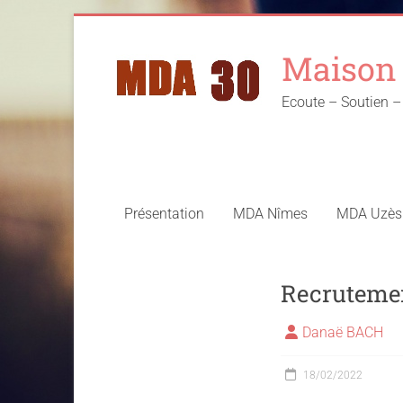
Skip
to
Maison 
content
Ecoute – Soutien
Présentation
MDA Nîmes
MDA Uzès
Recrutement
Danaë BACH
18/02/2022