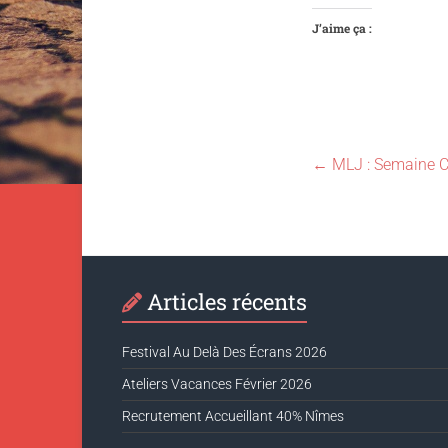
J’aime ça :
←
MLJ : Semaine Ci
Articles récents
Festival Au Delà Des Écrans 2026
Ateliers Vacances Février 2026
Recrutement Accueillant 40% Nîmes