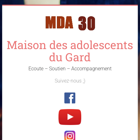
Skip
to
content
Maison des adolescents
du Gard
Ecoute – Soutien – Accompagnement
Suivez-nous ;)