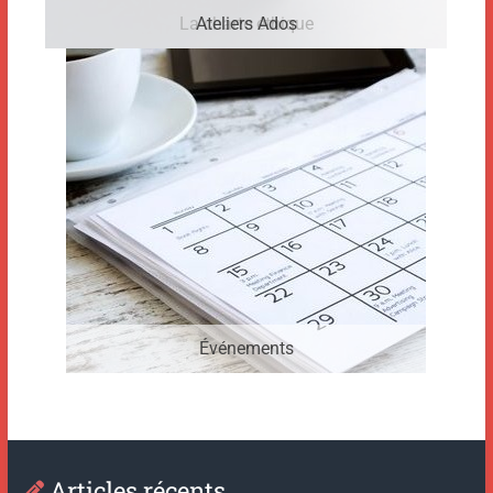
La charte éthique
Ateliers Ados
Événements
Articles récents