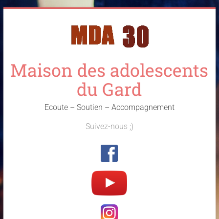
Skip
to
content
Maison des adolescents
du Gard
Ecoute – Soutien – Accompagnement
Suivez-nous ;)