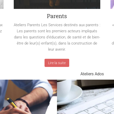
Parents
ux
Ateliers Parents Les Services destinés aux parents :
«
ez
Les parents sont les premiers acteurs impliqués
dans les questions d’éducation, de santé et de bien-
être de leur(s) enfant(s), dans la construction de
d
leur avenir.
Lire la suite
Ateliers Ados