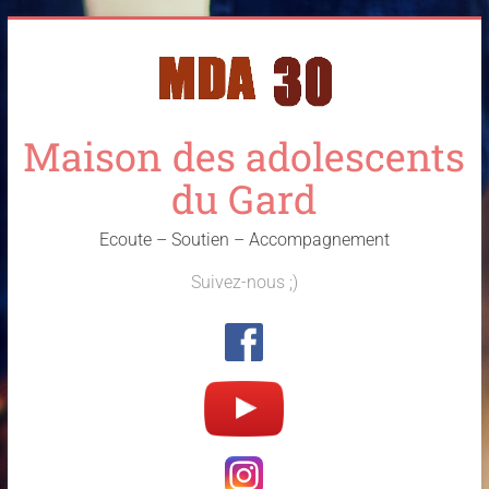
Skip
to
content
Maison des adolescents
du Gard
Ecoute – Soutien – Accompagnement
Suivez-nous ;)