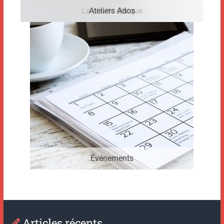
La charte éthique
Ateliers Ados
Événements
Articles récents