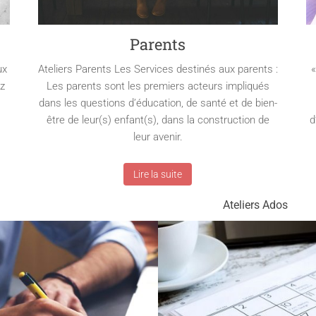
Parents
ux
Ateliers Parents Les Services destinés aux parents :
«
ez
Les parents sont les premiers acteurs impliqués
dans les questions d’éducation, de santé et de bien-
être de leur(s) enfant(s), dans la construction de
d
leur avenir.
Lire la suite
Ateliers Ados