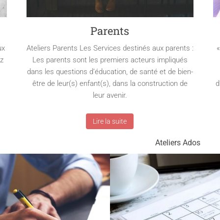
Parents
ux
Ateliers Parents Les Services destinés aux parents :
«
ez
Les parents sont les premiers acteurs impliqués
dans les questions d’éducation, de santé et de bien-
être de leur(s) enfant(s), dans la construction de
d
leur avenir.
Lire la suite
Ateliers Ados