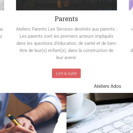
Parents
ux
Ateliers Parents Les Services destinés aux parents :
«
ez
Les parents sont les premiers acteurs impliqués
dans les questions d’éducation, de santé et de bien-
être de leur(s) enfant(s), dans la construction de
d
leur avenir.
Lire la suite
Ateliers Ados