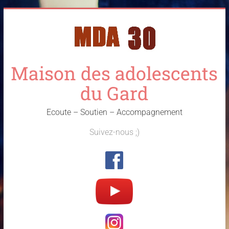
Skip
to
content
Maison des adolescents
du Gard
Ecoute – Soutien – Accompagnement
Suivez-nous ;)