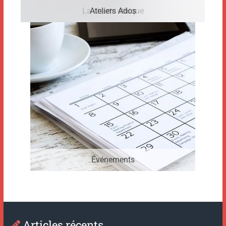
La charte éthique
Ateliers Ados
Événements
Articles récents