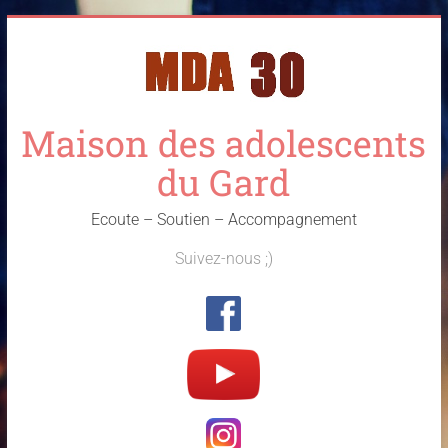
Skip
to
content
Maison des adolescents
du Gard
Ecoute – Soutien – Accompagnement
Suivez-nous ;)