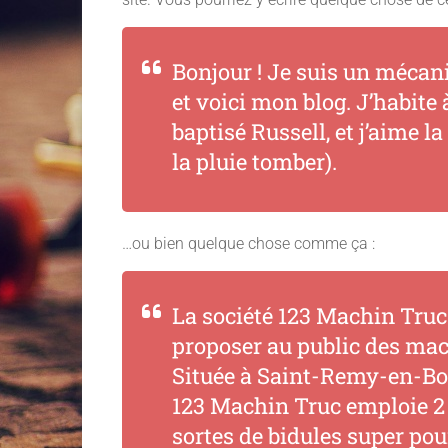
Bonjour ! Je suis un mécani
et voici mon blog. J’habite 
baptisé Russell, et j’aime 
la pluie tomber).
…ou bien quelque chose comme ça :
La société 123 Machin Truc a
proposer au public des mach
Située à Saint-Remy-en-Bo
123 Machin Truc emploie 2 
sortes de bidules super p