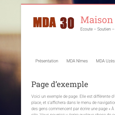
Skip
to
Maison 
content
Ecoute – Soutien
Présentation
MDA Nîmes
MDA Uzès
Page d’exemple
Voici un exemple de page. Elle est différente d’
place, et s’affichera dans le menu de navigatio
des gens commencent par écrire une page « À P
site. Vous pourriez y écrire quelque chose de ce