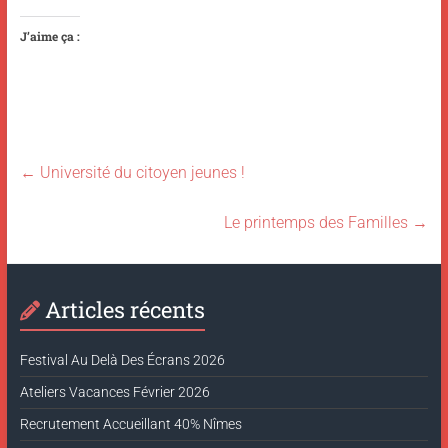
J’aime ça :
←
Université du citoyen jeunes !
Le printemps des Familles
→
Articles récents
Festival Au Delà Des Écrans 2026
Ateliers Vacances Février 2026
Recrutement Accueillant 40% Nîmes