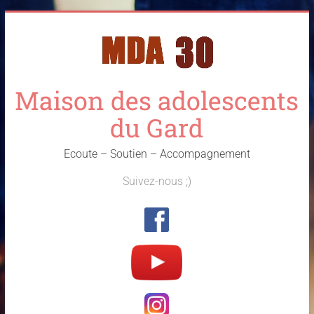
Skip
to
content
Maison des adolescents
du Gard
Ecoute – Soutien – Accompagnement
Suivez-nous ;)