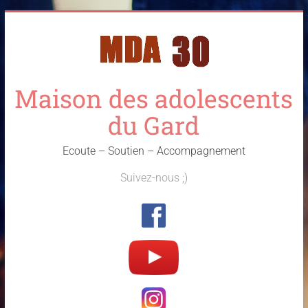
Skip
to
content
Maison des adolescents
du Gard
Ecoute – Soutien – Accompagnement
Suivez-nous ;)