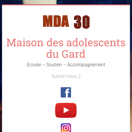
Skip
to
content
Maison des adolescents
du Gard
Ecoute – Soutien – Accompagnement
Suivez-nous ;)