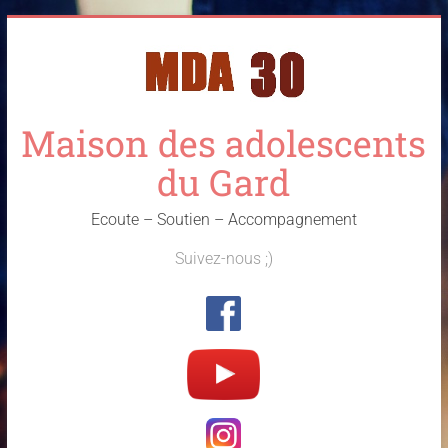
Skip
to
content
Maison des adolescents
du Gard
Ecoute – Soutien – Accompagnement
Suivez-nous ;)