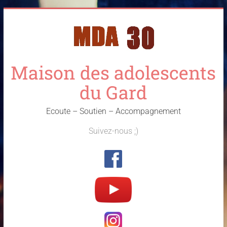
Skip
to
content
Maison des adolescents
du Gard
Ecoute – Soutien – Accompagnement
Suivez-nous ;)