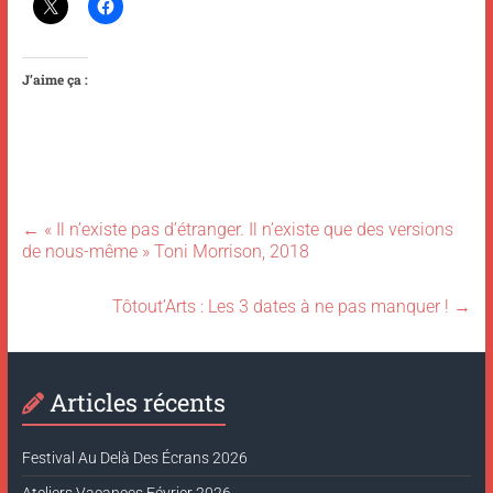
J’aime ça :
←
« Il n’existe pas d’étranger. Il n’existe que des versions
de nous-même » Toni Morrison, 2018
Tôtout’Arts : Les 3 dates à ne pas manquer !
→
Articles récents
Festival Au Delà Des Écrans 2026
Ateliers Vacances Février 2026