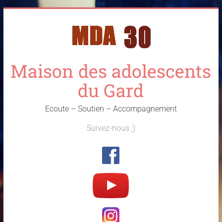
Skip
to
content
Maison des adolescents
du Gard
Ecoute – Soutien – Accompagnement
Suivez-nous ;)