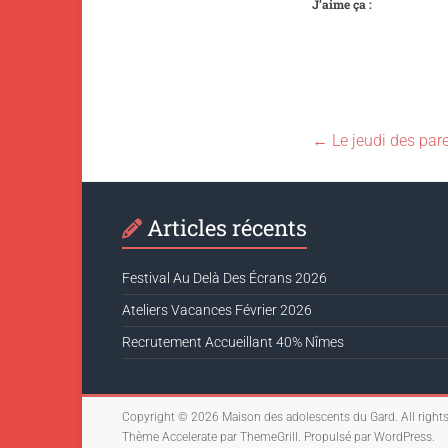
J’aime ça :
←
Le jeudi des pare
Articles récents
Festival Au Delà Des Écrans 2026
Ateliers Vacances Février 2026
Recrutement Accueillant 40% Nîmes
Copyright © 2026
Maison des adolescents du Gard
. All right
Thème
Accelerate
par ThemeGrill. Propulsé par
WordPress
.