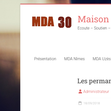
Skip
to
Maison 
content
Ecoute – Soutien
Présentation
MDA Nîmes
MDA Uzès
Les perman
Administrateur
18/09/2018