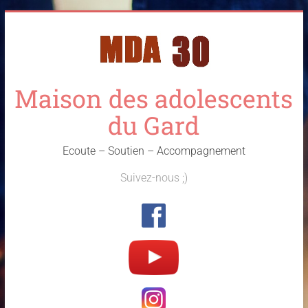
Skip
to
content
Maison des adolescents
du Gard
Ecoute – Soutien – Accompagnement
Suivez-nous ;)