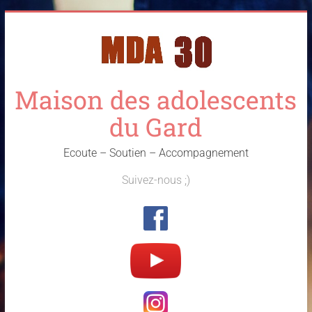
Skip
to
content
Maison des adolescents
du Gard
Ecoute – Soutien – Accompagnement
Suivez-nous ;)