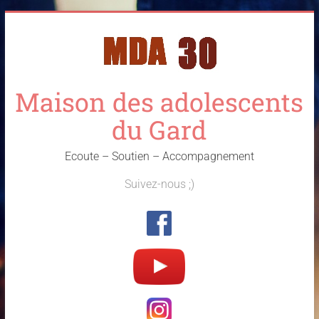
Skip
to
content
Maison des adolescents
du Gard
Ecoute – Soutien – Accompagnement
Suivez-nous ;)