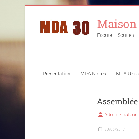
Skip
to
Maison 
content
Ecoute – Soutien
Présentation
MDA Nîmes
MDA Uzès
Assemblée 
Administrateur
30/05/2017