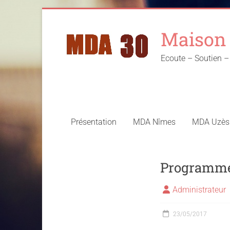
Skip
to
Maison 
content
Ecoute – Soutien
Présentation
MDA Nîmes
MDA Uzès
Programme 
Administrateur
23/05/2017