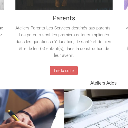
Parents
ux
Ateliers Parents Les Services destinés aux parents :
«
ez
Les parents sont les premiers acteurs impliqués
dans les questions d’éducation, de santé et de bien-
être de leur(s) enfant(s), dans la construction de
d
leur avenir.
Lire la suite
Ateliers Ados