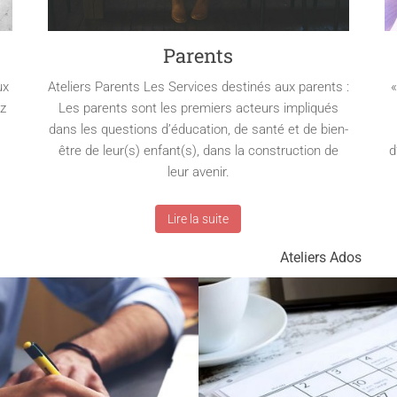
Parents
ux
Ateliers Parents Les Services destinés aux parents :
«
ez
Les parents sont les premiers acteurs impliqués
dans les questions d’éducation, de santé et de bien-
être de leur(s) enfant(s), dans la construction de
d
leur avenir.
Lire la suite
Ateliers Ados