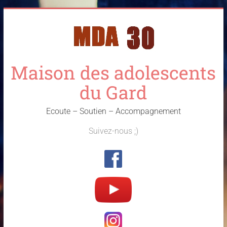
Skip
to
content
Maison des adolescents
du Gard
Ecoute – Soutien – Accompagnement
Suivez-nous ;)