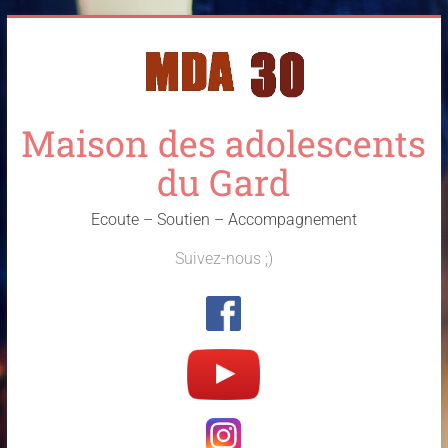
Skip
to
content
Maison des adolescents
du Gard
Ecoute – Soutien – Accompagnement
Suivez-nous ;)