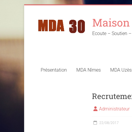
Skip
to
Maison 
content
Ecoute – Soutien
Présentation
MDA Nîmes
MDA Uzès
Recrutemen
Administrateur
22/08/2017