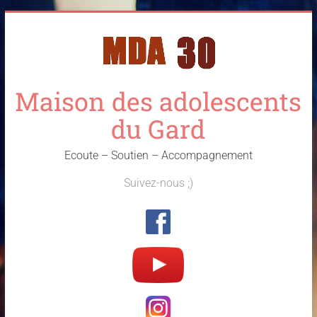
Skip
to
content
Maison des adolescents
du Gard
Ecoute – Soutien – Accompagnement
Suivez-nous ;)