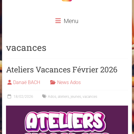
Menu
vacances
Ateliers Vacances Février 2026
Danaë BACH
News Ados
18/02/2026
Ados
,
ateliers
,
jeunes
,
vacances