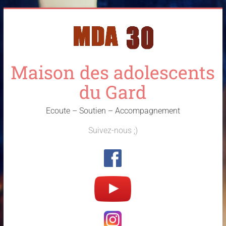
Skip
to
content
Maison des adolescents
du Gard
Ecoute – Soutien – Accompagnement
Suivez-nous ;)