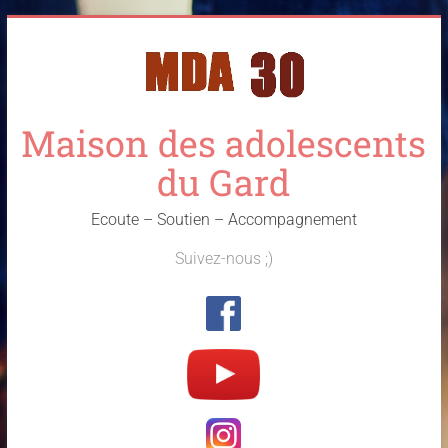
Skip
to
content
Maison des adolescents
du Gard
Ecoute – Soutien – Accompagnement
Suivez-nous ;)