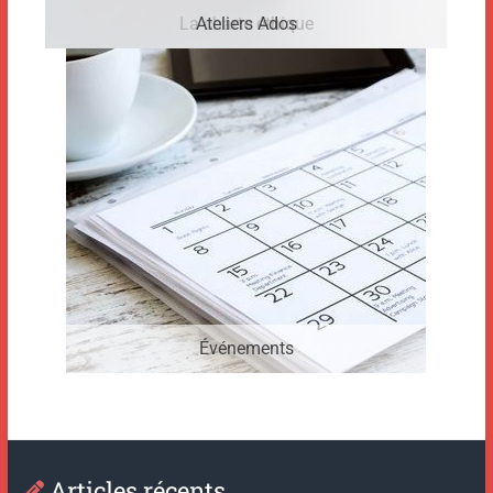
La charte éthique
Ateliers Ados
Événements
Articles récents